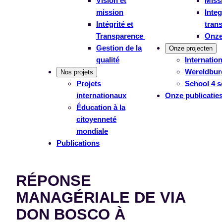
Vision et
Missi
mission
Integ
Intégrité et
tran
Transparence
Onze
Gestion de la
Onze projecten
qualité
Internatio
Wereldbur
Nos projets
Projets
School 4 s
internationaux
Onze publicatie
Éducation à la
citoyenneté
mondiale
Publications
RÉPONSE
MANAGÉRIALE DE VIA
DON BOSCO À