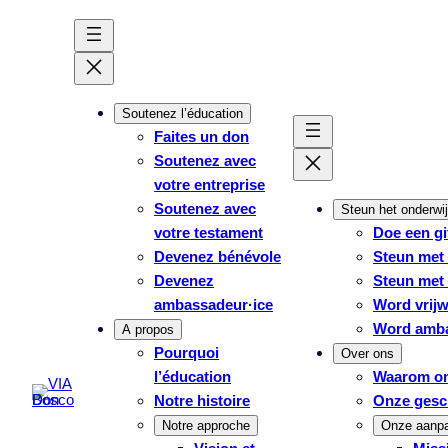
Soutenez l’éducation
Faites un don
Soutenez avec
votre entreprise
Soutenez avec
Steun het onderwi
votre testament
Doe een gi
Devenez bénévole
Steun met 
Devenez
Steun met
ambassadeur·ice
Word vrijwi
Word amb
A propos
Pourquoi
Over ons
l’éducation
Waarom on
Notre histoire
Onze gesc
Notre approche
Onze aanp